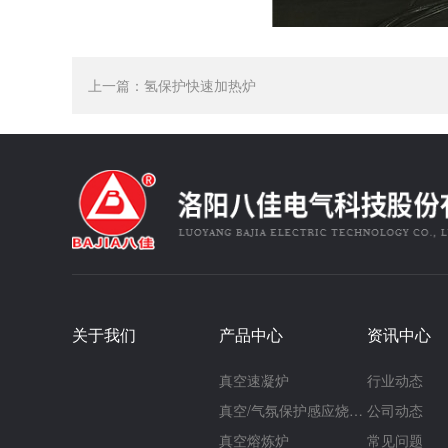
上一篇：
氢保护快速加热炉
关于我们
产品中心
资讯中心
真空速凝炉
行业动态
真空/气氛保护感应烧结炉
公司动态
真空熔炼炉
常见问题