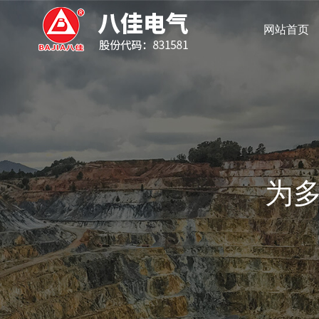
网站首页
为