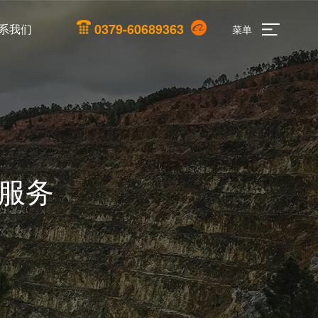
0379-60689363
系我们
菜单
服务