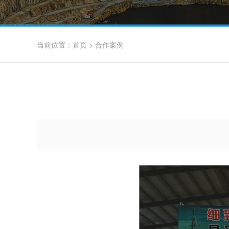
当前位置：
首页
>
合作案例