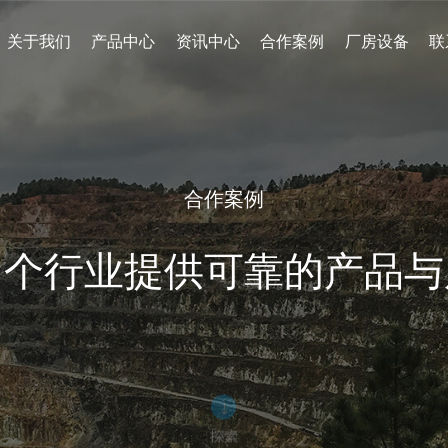
关于我们
产品中心
资讯中心
合作案例
厂房设备
联
合作案例
多个行业提供可靠的产品与