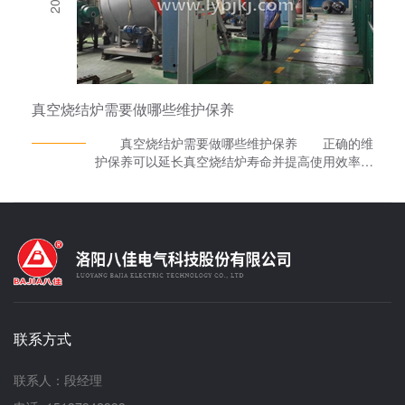
空间较小，采用高频电源加热，主要供大专院校及
科研单位等在真空或保护气氛条件下对金属材料
(如不锈钢、镍基合金、铜、合金钢、镍钴合金、
稀土钕铁錋等)的熔炼浇铸处理，也可进行合金钢
的真空精炼处理及精密铸造。还可进行非晶甩带，
喷铸和压铸处理，一台设备多种功能。 此
真空烧结炉需要做哪些维护保养
外，真空速凝炉是在抽完真空并充氢气的保护状态
下，利用中频感应的加热原理，使处于线圈内的钨
真空烧结炉需要做哪些维护保养 正确的维
坩埚产生了高温，再通过热辐射传导到工作上，适
护保养可以延长真空烧结炉寿命并提高使用效率，
用于科研、及军工单位对难熔合金如钨、钼以及其
以下是常见的几种维护保养措施： 1.清洁设
它合金的粉末成型烧结。在真空保护的条件下，利
备：定期清洗设备内外表面、阀门、管路等部件，
用中频感应加热的原理使硬质合金刀头及各种金属
并清理积聚的灰尘和污垢。 2.检查泵的状态：
粉末压制体实现烧结的成套设备，是为硬质合金、
检查气体抽真空用的泵如机械泵、扩散泵、分子泵
金属镝、陶瓷材料的工业行业而生产设计的。
等是否正常工作，并及时更换损坏的泵。 3.更
换密封件：检查设备的密封件是否老化或损坏，需
要及时更换以确保气密性能。 4.校准炉温计：
定期校准炉温计以确保其准确度。 5.更换加热
元件：如果加热元件出现老化或其他问题导致损
联系方式
坏，需要及时更换。 6.更换过滤器：定期更换
设备中的过滤器，以确保设备正常工作。 7.检
查电气设备：检查设备的电气设备是否正常工作，
联系人：段经理
例如断路器、保险丝等。 总之，正确的维护保