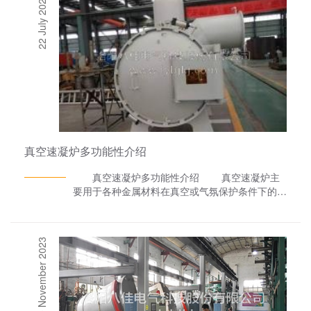
22 July 2022
真空速凝炉多功能性介绍
真空速凝炉多功能性介绍 真空速凝炉主
要用于各种金属材料在真空或气氛保护条件下的感
应熔炼及快冷甩带成型;适合各种材料的非晶、微
晶薄带或薄片的制备。 实验型采用冷滚旋淬
法制备薄片或薄带非晶材料。采用喷铸法制备块状
20 November 2023
或棒状合金试样，可用于制备大块非晶材料。真空
炉主要由真空腔体、熔炼装置、喷铸装置、甩带装
置、抽真空系统、炉体支架、电气控制系统、水冷
却系统等组成。 真空速凝炉采用卧式炉体，
侧部开门结构，进出料方便，炉体结构紧凑，占地