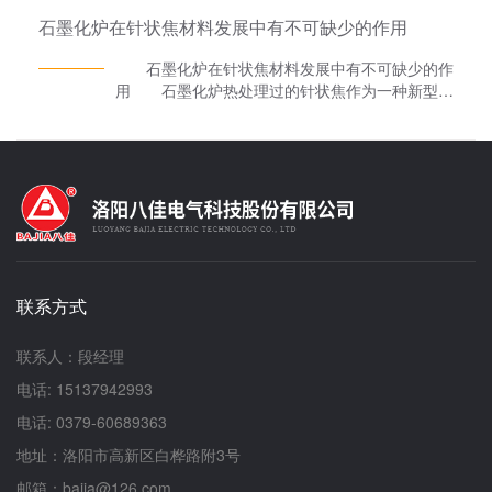
制至关重要。应严格按照工艺要求设定温度，避免
石墨化炉在针状焦材料发展中有不可缺少的作用
超温或温度波动过大，以保证材料的性能稳
定。 安全防护：在操作过程中，必须佩戴适当
石墨化炉在针状焦材料发展中有不可缺少的作
的防护用品，如耐高温手套、防护眼镜等，以防止
用 石墨化炉热处理过的针状焦作为一种新型炭
高温或飞溅物对人员造成伤害。 应急处理：熟
材料，因其易于石墨化、电导率高、价格低廉、灰
悉设备的应急处理措施，如突然停电、真空系统失
分低等优异特性，逐渐成为一种优质的锂离子电池
效等，确保在异常情况发生时能够迅速、正确地应
负极材料wu,且已占据日本近60%的市场.近期，国
对。 二、常见的操作误区 忽视设备检查：
内在针状焦的生产技术上取得了较大突破，实现了
有些操作者在使用真空烧结炉前，未能对设备进行
规模生产，但其用作锂离子电池负极材料的研究较
仔细检查，导致在操作过程中设备出现故障，影响
少. 一般软炭(如沥青焦、石油焦等)经过2500?
实验的顺利进行。 真空度不足即加热：有些操
3000℃的石墨化炉热处理后，会转化为石墨结
作者在真空度未达到要求的情况下就进行加热操
构，但该过程极其复杂，既涉及石墨微晶在径/轴
作，这可能导致材料氧化或发生其他不良反应，严
向的有序排列、晶界的消失、晶体界面处C-C六圆
重影响材料的性能。 温度控制不准确：有些操
联系方式
环的形成、晶体的生长，还涉及石墨层边界处不饱
作者在设定温度时过于随意，没有严格按照工艺要
和碳原子的催化反应、碳原子或气体分子的热震
求进行，导致烧结出的材料性能不稳定，甚至出现
动、石墨微晶的各向异性特性、石墨层层间的范德
联系人：段经理
废品。 防护意识淡薄：有些操作者在操作过程
华力等微观热力学或动力学行为.目前，热处理温
中忽视安全防护，如未佩戴防护用品或佩戴不规
电话: 15137942993
度与材料石墨微晶参数之间的内在关系巳得到系统
范，这可能导致人员受到伤害。 应急处理能力
研究，而石墨化机理的基础研究较少.本工作以煤
电话: 0379-60689363
不足：面对设备故障或异常情况，有些操作者由于
系针状焦为原料，在分析热处理温度对针状焦微结
缺乏经验或培训不足，无法迅速、正确地应对，导
地址：洛阳市高新区白桦路附3号
构的影响规律的基础上，深入研究了针状焦的石墨
致实验中断或设备损坏。 综上所述，操作真空
化机理及其用作锂离子电池负极材料的电极性能和
邮箱：bajia@126.com