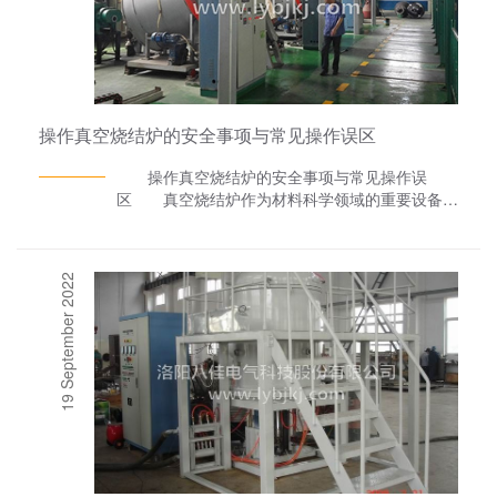
操作真空烧结炉的安全事项与常见操作误区
操作真空烧结炉的安全事项与常见操作误
区 真空烧结炉作为材料科学领域的重要设备，
其操作过程涉及多个复杂环节，需要操作者具备扎
实的专 业知识和高度的安全意识。真空烧结炉厂
家八佳电气将重 点讨论在操作真空烧结炉时需要
19 September 2022
注意的安全事项，以及常见的操作误区，旨在提高
操作人员的安全意识，确保实验过程的顺利进
行。 一、操作真空烧结炉的安全事项 设备
检查：在操作真空烧结炉前，必须仔细检查设备的
完整性，包括炉体、真空系统、加热元件、控制系
统等，确保没有损坏或异常现象。 真空度监
控：真空烧结炉的核心在于其高真空环境，因此必
须实时监控炉内的真空度。在未达到预定真空度
前，不得进行加热操作，以防止材料氧化或发生其
他不良反应。 温度控制：烧结过程中的温度控