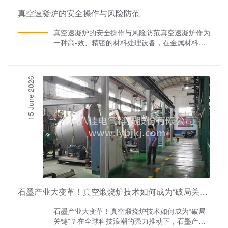
真空速凝炉的安全操作与风险防范
真空速凝炉的安全操作与风险防范真空速凝炉作为
一种高-效、精密的材料处理设备，在金属材料的
加工过程中发挥着重要作用。然而，其高温、高压
的工作环境以及复杂的操作流程也带来了诸多安全
风险。为了确保操作人员的安全和设备的正常运
15 June 2026
行，必须严格遵守安全操作规程，并采取有效的风
险防范措施。真空速凝炉厂家洛阳八佳电气将对真
空速凝炉的安全操作与风险防范进行详细探讨。
一、真空速凝炉的安全操作1. 操作前准备在操作
真空速凝炉之前，务必进行全-面的检查和准备工
作。首先，检查设备的电源、气源、水源等是否正
常，确保设备处于良好状态。其次，穿戴好必要的
劳动防护用品，如防护眼镜、手套、防护服等，以
防高温、火花等意外伤害。此外，还需熟悉设备的
操作规程和安全注意事项，确保操作过程中的安
全。2. 规范操作流程严格按照设备制造商提供的
石墨产业大变革！真空煅烧炉技术如何成为“破局关键”？
操作规程进行操作。首先，设定好工艺参数，如加
热温度、保温时间、冷却速率等，并进行复核确
石墨产业大变革！真空煅烧炉技术如何成为“破局
认。其次，启动设备前，再次检查各连接部位的紧
关键”？在全球科技浪潮的强力推动下，石墨产业
固情况和密封件的完好性。在设备运行过程中，实