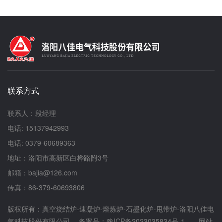
正站在机遇与挑战并存的关键节点。提升石墨产品
时监控各项运行参数，如真空度、温度、压力等，
质量、开拓全新应用领域，已然成为产业突破瓶
确保其处于正常范围内。如发现异常，应及时采取
颈、实现可持续发展的核心诉求。就在行业苦苦探
措施进行处理。3. 操作后处理设备运行结束后，
寻破局之道时，真空石墨煅烧炉技术横空出世，宛
应立即关闭电源，并等待设备冷却至室温后进行清
如一颗璀璨的新星，为石墨产业带来了未有的发展
理和维护工作。在清理过程中，注意避免使用腐蚀
契机，正逐步成为行业转型升级的“宠儿”。纯度提
性清洁剂，以免损坏设备表面。同时，检查设备是
升：开启高精尖应用新大门传统煅烧工艺在提升石
否有损坏或磨损现象，如有问题，应及时联系专-
墨纯度方面，犹如戴着镣铐跳舞，始终难以摆脱杂
业人员进行修复。二、真空速凝炉的风险防范1.
质混入的困扰。而真空石墨煅烧炉技术则另辟蹊
防火防爆真空速凝炉在工作过程中会产生高温和火
联系方式
径，通过巧妙营造真空或特定气氛环境，为石墨原
花，存在火灾和爆炸的风险。因此，必须在设备周
料打造了一个纯净的“蜕变空间”，有效隔绝了外界
围配备足够的消防器材，并定期进行检查和维护。
杂质的干扰。在高温的“催化”下，石墨原料中原本
联系人：段经理
同时，操作人员应熟悉火灾应急预案，掌握基本的
顽固的固有杂质变得“不安分”起来，纷纷挥发逸
灭火技能。在设备运行过程中，严禁携带易燃易爆
电话: 15137942993
出。以天然石墨处理为例，经过该技术的精心雕
物品进入工作区域。2. 防烫伤由于真空速凝炉的
琢，其纯度能够从常见的 90% - 95% 一跃提升至
电话: 0379-60689363
高温工作环境，操作人员有被烫伤的风险。因此，
99% 以上。这种高纯度的石墨，宛如一把钥匙，
在操作过程中，应保持与高温部位的安全距离，避
地址：洛阳市高新区白桦路附3号
成功打开了锂电池负极材料、半导体制造等高精尖
免直接接触。同时，穿戴好必要的劳动防护用品，
领域的大门，极大地拓宽了石墨产品的市场版图，
邮箱：bajia@126.com
如隔热手套、防护服等，以防烫伤。3. 防触电真
为产业发展注入了源源不断的新动力。性能优化：
空速凝炉的电气系统存在触电风险。因此，在操作
传真：86-379-60693806
工业应用竞争力飙升从产品性能的角度审视，真空
过程中，应确保电气线路完好无损，无裸露、老化
石墨煅烧炉技术堪称石墨材料的“性能优化大师”。
现象。同时，定期检查电气设备的接地情况，确保
版权所有：真空烧结炉-速凝炉-熔炼炉-石墨化炉-甩带炉-洛阳八佳电
在真空环境的温柔呵护下，石墨晶体结构迎来
其安全可靠。在设备运行过程中，严禁触摸裸露的
气科技股份有限公司 备案号：
了“重塑”的契机。晶体缺陷逐渐减少，原子排列变
豫ICP备2023035834号-1
网站